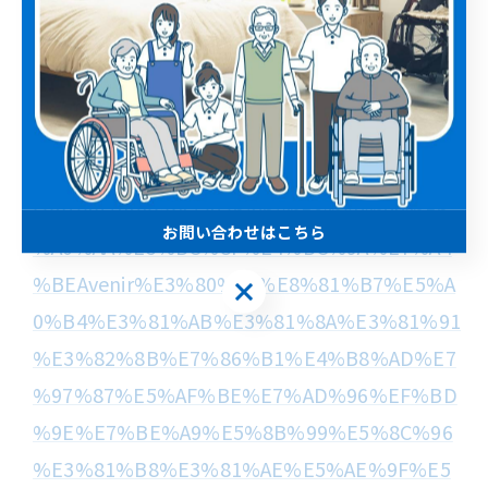
https://www.mhlw.go.jp/stf/seisakunitsuite/b
unya/0000116133_00001.html
・株式会社Avenir「職場における熱中症対策
～義務化への実務対応～」
https://www.avenir-executive.co.jp/wp/wp-
content/uploads/2026/06/%E3%80%90%E6
お問い合わせはこちら
%A0%AA%E5%BC%8F%E4%BC%9A%E7%A4
%BEAvenir%E3%80%91%E8%81%B7%E5%A
お問い合わせはこちら
0%B4%E3%81%AB%E3%81%8A%E3%81%91
%E3%82%8B%E7%86%B1%E4%B8%AD%E7
%97%87%E5%AF%BE%E7%AD%96%EF%BD
%9E%E7%BE%A9%E5%8B%99%E5%8C%96
%E3%81%B8%E3%81%AE%E5%AE%9F%E5