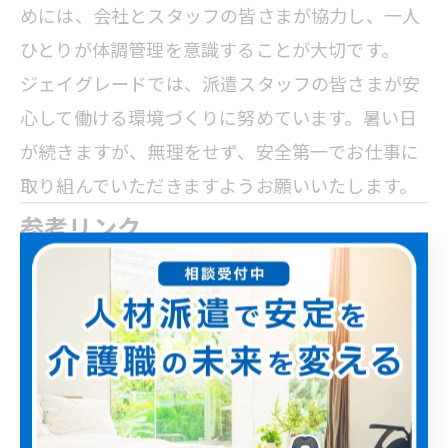
めには、会社とスタッフの皆さまが協力し、一人
ひとりが体調管理を意識することが大切です。
ジェイグレードでは、派遣スタッフの皆さまが安
心して働ける環境づくりに努めています。暑い日
が続きますが、無理をせず、安全第一でお仕事に
取り組んでいただきますようお願いいたします。
参考リンク
・厚生労働省「職場における熱中症予防情
報」
https://neccyusho.mhlw.go.jp/
・厚生労働省「働く人の今すぐ使える熱中症
ガイド」