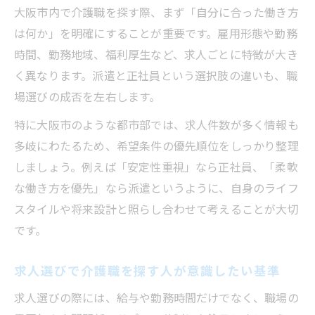
大阪市内の求人で介護職を探す人が重視す
大阪市内で介護職を探す際、まず「自分に合った働き方
べき視点
は何か」を明確にすることが重要です。雇用形態や勤務
介護職を探す人が見るべきポイントを活か
時間、勤務地域、福利厚生など、求人ごとに特徴が大き
した職場選び
く異なります。派遣と正社員という選択肢の違いも、職
通勤や勤務条件も介護職を探す人が見るべ
場選びの成否を左右します。
きポイント
特に大阪市のような都市部では、求人件数が多く情報も
職場見学で介護職を探す人が見るべきポイ
多岐にわたるため、希望条件の優先順位をしっかり整理
ントの確認法
しましょう。例えば「安定性重視」なら正社員、「柔軟
転職成功へ導く介護職の見極め方
な働き方を優先」なら派遣というように、自身のライフ
介護職を探す人が見るべきポイントで転職
スタイルや将来設計と照らし合わせて考えることが大切
成功を目指す
です。
失敗しない転職は介護職を探す人が見るべ
求人選びで介護職を探す人が意識したい基準
きポイント次第
求人選びの際には、給与や勤務時間だけでなく、職場の
介護職を探す人が見るべきポイントで職場