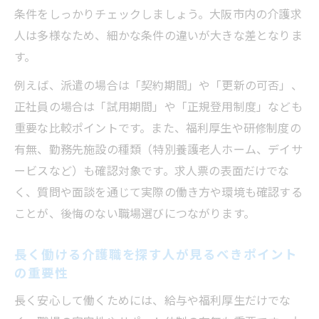
面接時に介護職を探す人が見るべきポイン
条件をしっかりチェックしましょう。大阪市内の介護求
トを把握する
人は多様なため、細かな条件の違いが大きな差となりま
安心して選ぶための失敗しない派遣会社の特徴
す。
介護職を探す人が見るべきポイントで派遣
例えば、派遣の場合は「契約期間」や「更新の可否」、
会社を見極める
正社員の場合は「試用期間」や「正規登用制度」なども
安心できる派遣会社は介護職を探す人が見
重要な比較ポイントです。また、福利厚生や研修制度の
るべきポイントで判別
有無、勤務先施設の種類（特別養護老人ホーム、デイサ
登録しない方がいい派遣会社の特徴と介護
ービスなど）も確認対象です。求人票の表面だけでな
職を探す人が見るべきポイント
く、質問や面談を通じて実際の働き方や環境も確認する
ことが、後悔のない職場選びにつながります。
失敗しないために介護職を探す人が見るべ
きポイントを整理
長く働ける介護職を探す人が見るべきポイント
介護職を探す人が見るべきポイントで派遣
の重要性
会社を比較しよう
長く安心して働くためには、給与や福利厚生だけでな