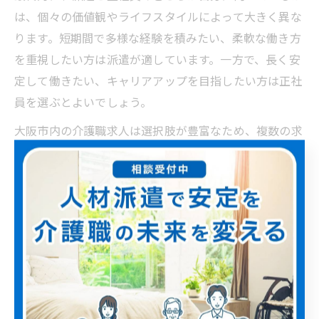
は、個々の価値観やライフスタイルによって大きく異な
ります。短期間で多様な経験を積みたい、柔軟な働き方
を重視したい方は派遣が適しています。一方で、長く安
定して働きたい、キャリアアップを目指したい方は正社
員を選ぶとよいでしょう。
大阪市内の介護職求人は選択肢が豊富なため、複数の求
人を比較して、自分にとって最適な働き方を見つけるこ
とが大切です。焦らずじっくりと情報収集を行い、納得
できる選択をしてください。
大阪市内で知っておきたい職場選び
の視点