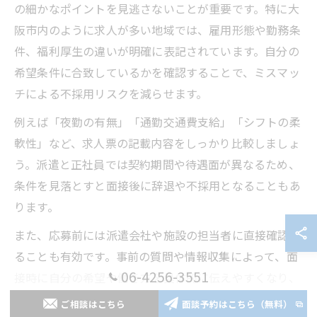
の細かなポイントを見逃さないことが重要です。特に大
阪市内のように求人が多い地域では、雇用形態や勤務条
件、福利厚生の違いが明確に表記されています。自分の
希望条件に合致しているかを確認することで、ミスマッ
チによる不採用リスクを減らせます。
例えば「夜勤の有無」「通勤交通費支給」「シフトの柔
軟性」など、求人票の記載内容をしっかり比較しましょ
う。派遣と正社員では契約期間や待遇面が異なるため、
条件を見落とすと面接後に辞退や不採用となることもあ
ります。
また、応募前には派遣会社や施設の担当者に直接確認す
ることも有効です。事前の質問や情報収集によって、面
06-4256-3551
接時に自分の希望や働き方を具体的に伝えやすくなり、
採用側にも好印象を与えることができます。
ご相談はこちら
面談予約はこちら（無料）