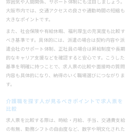
雰囲気や人間関係、サポート体制にも注目しましょう。
を見極めるコツ
大阪市内では、交通アクセスの良さや通勤時間の短縮も
介護職を探す人が見るべきポイントで転職
大きなポイントです。
活動を有利に
面談時に介護職を探す人が見るべきポイン
また、社会保険や有給休暇、福利厚生の充実度も比較す
トの実践法
べき基準です。具体的には、派遣の場合は契約内容や派
遣会社のサポート体制、正社員の場合は昇給制度や長期
面接前に確認したい不採用回避の方法
的なキャリア支援などを確認すると安心です。こうした
介護職を探す人が見るべきポイントで不採
基準を明確に持つことで、求人票の比較や面接時の質問
用回避する方法
内容も具体的になり、納得のいく職場選びにつながりま
面接前に介護職を探す人が見るべきポイン
す。
トを再確認
介護職を探す人が見るべきポイントで面接
介護職を探す人が見るべきポイントで求人票を
対策を強化
比較
不採用のサインを介護職を探す人が見るべ
求人票を比較する際は、時給・月給、手当、交通費支給
きポイントで察知
の有無、勤務シフトの自由度など、数字や明文化された