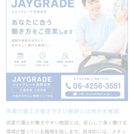
介護派遣会社ランキングを参考にする理由
派遣介護士が避けたい職場の特徴とは
派遣介護士最強の働き方を叶える求人の探
し方
大阪でおすすめされる介護派遣会社の選び
方
派遣介護士最強の働き方を大阪で実現するには
派遣介護士が働きやすい施設とは？理想の
勤務形態
介護派遣 大阪 日払い求人のメリットと注
意点
派遣介護士の働きやすさを高めるシフト活
派遣介護士が働きやすい施設とは何かを解説
用術
派遣介護士が働きやすい施設とは、安心して長く働ける
派遣介護士最強の働き方と職場選びの関係
環境が整っている職場を指します。具体的には、スタッ