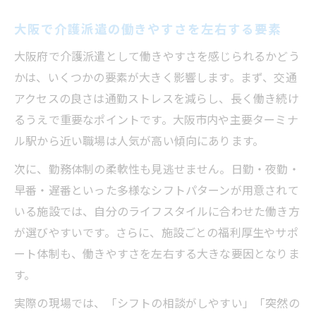
介護派遣会社 大阪で選ぶべきサポート内容
大阪で介護派遣の働きやすさを左右する要素
派遣介護士最強の働き方と職場の見極め方
大阪府で介護派遣として働きやすさを感じられるかどう
介護福祉士 派遣 時給2000円求人の実態を
かは、いくつかの要素が大きく影響します。まず、交通
検証
アクセスの良さは通勤ストレスを減らし、長く働き続け
介護派遣求人で見落としがちな注意点を整
るうえで重要なポイントです。大阪市内や主要ターミナ
理
ル駅から近い職場は人気が高い傾向にあります。
この施設なら派遣介護士も長く働ける理由とは
次に、勤務体制の柔軟性も見逃せません。日勤・夜勤・
派遣介護士が働きやすい施設とは？離職率
早番・遅番といった多様なシフトパターンが用意されて
の低さに注目
いる施設では、自分のライフスタイルに合わせた働き方
現場スタッフの声から考える働きやすい介
が選びやすいです。さらに、施設ごとの福利厚生やサポ
護施設
ート体制も、働きやすさを左右する大きな要因となりま
派遣介護士が長く定着できる職場の共通点
す。
働きやすい介護派遣でキャリアを築く方法
実際の現場では、「シフトの相談がしやすい」「突然の