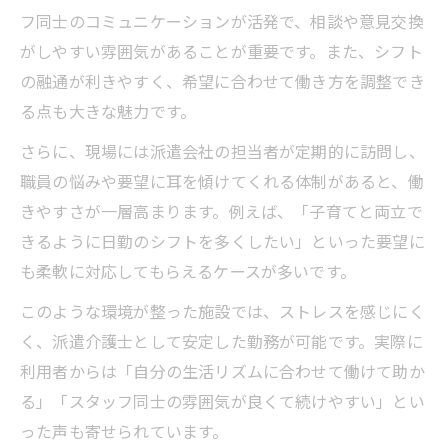
性
フ同士のコミュニケーションが活発で、相談や意見交換
ボーナスが出る派遣会社の特徴と働き方の
がしやすい雰囲気があることが重要です。また、シフト
違い
の融通が利きやすく、希望に合わせて働き方を調整でき
る点も大きな魅力です。
介護派遣の安定した勤務を続ける秘訣を解説
派遣介護士が働きやすい施設とは？安定勤
さらに、現場には派遣会社の担当者が定期的に訪問し、
務の条件
職員の悩みや要望に耳を傾けてくれる体制があると、働
派遣で20万の手取りの現実と生活設計のポ
きやすさが一層高まります。例えば、「子育てと両立で
イント
きるように日勤のシフトを多くしたい」といった要望に
も柔軟に対応してもらえるケースが多いです。
派遣切りされやすい人の特徴と対策方法
介護派遣はやめたほうがいい？実情を解説
このような環境が整った施設では、ストレスを感じにく
く、派遣介護士として安定した勤務が可能です。実際に
派遣介護士が長く安定して働くコツを紹介
利用者からは「自分の生活リズムに合わせて働けて助か
大阪の介護派遣で失敗しないポイントを紹介
る」「スタッフ同士の雰囲気が良くて続けやすい」とい
派遣介護士が働きやすい施設とは？失敗を
った声も寄せられています。
防ぐ視点