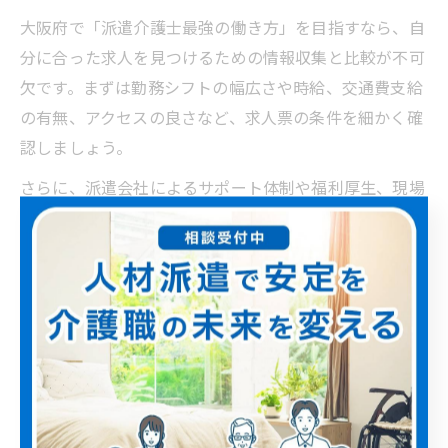
大阪府で「派遣介護士最強の働き方」を目指すなら、自
分に合った求人を見つけるための情報収集と比較が不可
欠です。まずは勤務シフトの幅広さや時給、交通費支給
の有無、アクセスの良さなど、求人票の条件を細かく確
認しましょう。
さらに、派遣会社によるサポート体制や福利厚生、現場
経験者の口コミも参考にすることで、実際の働きやすさ
をイメージしやすくなります。求人サイトや派遣会社の
紹介ページでは、施設ごとの特徴や過去のトラブル対応
例なども掲載されている場合があるため、細かく比較検
討することが大切です。
また、複数の派遣会社に登録し、条件の良い求人を選択
肢として持つのも効果的です。自分のライフスタイルや
希望勤務時間に合わせて柔軟に働ける職場を見つけるこ