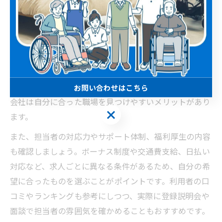
とで、理想の働き方を実現しやすくなります。
大阪でおすすめされる介護派遣会社の選び方
大阪府で介護派遣会社を選ぶ際は、働きやすさとサポー
ト体制の両面から慎重に比較することが重要です。ま
ず、求人件数が多く、勤務地やシフトの選択肢が豊富な
お問い合わせはこちら
会社は自分に合った職場を見つけやすいメリットがあり
お問い合わせはこちら
ます。
また、担当者の対応力やサポート体制、福利厚生の内容
も確認しましょう。ボーナス制度や交通費支給、日払い
対応など、求人ごとに異なる条件があるため、自分の希
望に合ったものを選ぶことがポイントです。利用者の口
コミやランキングも参考にしつつ、実際に登録説明会や
面談で担当者の雰囲気を確かめることもおすすめです。