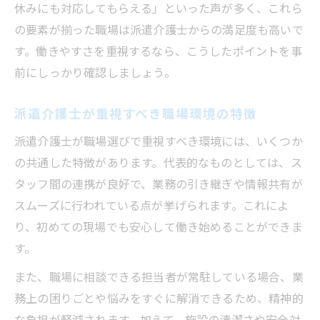
派遣介護士が安心して働けるサポート体制
休みにも対応してもらえる」といった声が多く、これら
の特徴
の要素が揃った職場は派遣介護士からの満足度も高いで
す。働きやすさを重視するなら、こうしたポイントを事
前にしっかり確認しましょう。
派遣介護士が重視すべき職場環境の特徴
派遣介護士が職場選びで重視すべき環境には、いくつか
の共通した特徴があります。代表的なものとしては、ス
タッフ間の連携が良好で、業務の引き継ぎや情報共有が
スムーズに行われている点が挙げられます。これによ
り、初めての現場でも安心して働き始めることができま
す。
また、職場に相談できる担当者が常駐している場合、業
務上の困りごとや悩みをすぐに解消できるため、精神的
な負担が軽減されます。加えて、施設の清潔さや安全対