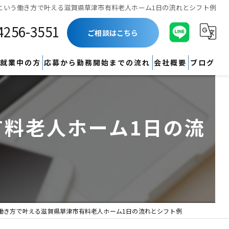
という働き方で叶える滋賀県草津市有料老人ホーム1日の流れとシフト例
4256-3551
ご相談はこちら
就業中の方
応募から勤務開始までの流れ
会社概要
ブログ
新着情報
料老人ホーム1日の流
コラム
働き方で叶える滋賀県草津市有料老人ホーム1日の流れとシフト例