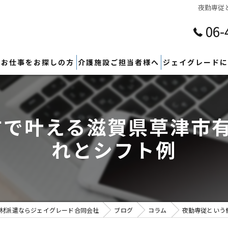
夜勤専従
06-
のお仕事をお探しの方
介護施設ご担当者様へ
ジェイグレードに
方で叶える滋賀県草津市有
れとシフト例
材派遣ならジェイグレード合同会社
ブログ
コラム
夜勤専従という