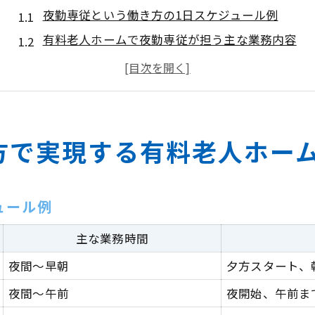
夜勤専従という働き方の1日スケジュール例
有料老人ホームで夜勤専従が担う主な業務内容
夜勤専従の流れと日中の過ごし方を比較
夜勤専従という働き方が叶える生活リズムの工夫
夜勤専従の勤務時間帯や休憩の取り方
夜勤専従介護に適した草津市のシフト例を解説
方で実現する有料老人ホーム
草津市の夜勤専従シフト例をタイプ別に比較
夜勤専従という働き方で選ばれるシフトパターン
ュール例
正社員夜勤専従の勤務回数と特徴を解説
夜勤専従介護のシフト調整術とポイント
主な業務時間
夜勤専従なら掛け持ち勤務は可能か
夜間～早朝
夕方スタート、
日中を自由に使う夜勤専従のワークバランス術
夜間～午前
夜開始、午前ま
夜勤専従という働き方で日中を有効活用する方法