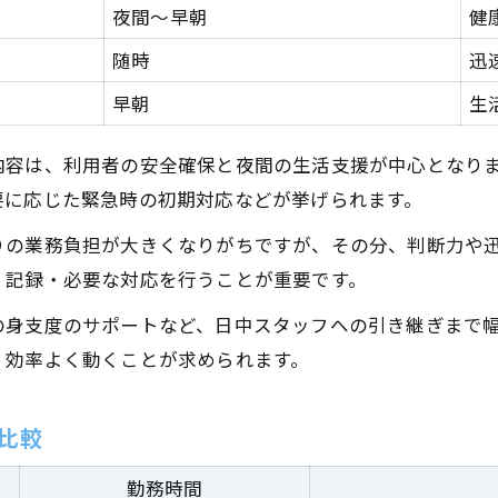
夜勤専従という働き方が叶える生活パターン集
夜間～早朝
健
夜勤専従のライフスタイル実例を比較
随時
迅
夜勤専従で実現する自分らしい暮らし方
早朝
生
夜勤専従で日中の自由時間を増やす方法
夜勤専従の働き方を通じたシフトと日常の両立法
内容は、利用者の安全確保と夜間の生活支援が中心となり
夜勤専従という働き方と日常生活の両立術
要に応じた緊急時の初期対応などが挙げられます。
夜勤専従のシフト例と掛け持ち勤務の注意点
りの業務負担が大きくなりがちですが、その分、判断力や
夜勤専従で無理なく働くためのポイント
・記録・必要な対応を行うことが重要です。
お問い合わせはこちら
お問い合わせはこちら
夜勤専従という働き方で健康を守るコツ
の身支度のサポートなど、日中スタッフへの引き継ぎまで
夜勤専従の働き方と家事・育児の両立実例
、効率よく動くことが求められます。
比較
勤務時間