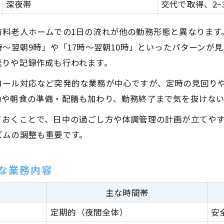
深夜帯
交代で取得、2~
夜勤明けの時間を最大限に活かすコツ
有料老人ホームでの1日の流れが他の勤務形態と異なります
夜勤専従のワークバランス実践例を比較
時～翌朝9時」や「17時～翌朝10時」といったパターンが
夜勤専従で叶う家事・副業との両立法
送りや記録作成も行われます。
夜勤専従ならではの健康管理術
コール対応など突発的な業務が中心ですが、定時の見回り
夜勤専従ならではの1日の流れとポイント紹介
助や朝食の準備・配膳も加わり、勤務終了まで気を抜けな
夜勤専従という働き方の1日タイムテーブル
ておくことで、日中の過ごし方や体調管理の計画が立てや
夜勤専従介護スタッフの主な夜間業務
ズムの調整も重要です。
夜勤専従の仮眠や休憩の取り方のコツ
夜勤専従で注意したい体調管理のポイント
な業務内容
夜勤専従という働き方の夜間対応例
草津市で叶う夜勤専従のライフスタイルとは
主な時間帯
草津市で夜勤専従を選ぶメリットと魅力
定期的（夜間全体）
安