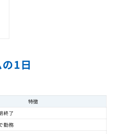
の1日
特徴
朝終了
で勤務