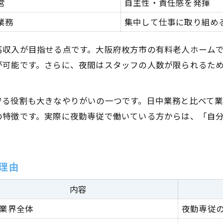
営
自主性・責任感を発揮
夜勤専従の現場で求められる役割とは
業務
集中して仕事に取り組め
夜勤専従という働き方で体験する1日の流れ
高収入が目指せる点です。大阪府枚方市の有料老人ホームで
夜勤専従の現場で発生する対応事例
が可能です。さらに、夜間はスタッフの人数が限られるた
夜勤専従という働き方の現場での工夫
掛け持ちも可能な夜勤専従の働き方
守る役割も大きなやりがいの一つです。日中業務と比べて
夜勤専従という働き方の掛け持ちパターン比較
の特徴です。実際に夜勤専従で働いている方からは、「自
夜勤専従で掛け持ちする際の注意点
お問い合わせはこちら
お問い合わせはこちら
夜勤専従という働き方でWワークを実現するコツ
夜勤専従の掛け持ちが可能な理由と実例
理由
夜勤専従という働き方の副業メリット
内容
業界全体
夜勤専従