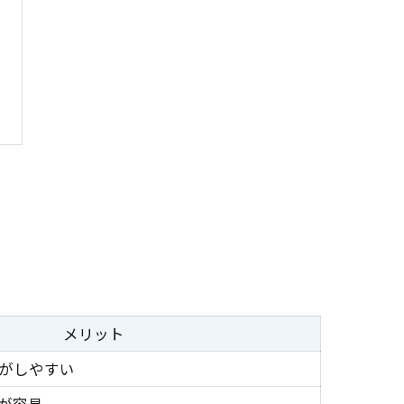
メリット
がしやすい