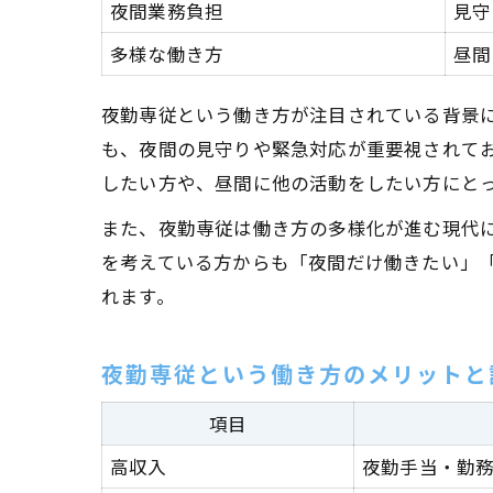
夜間業務負担
見守
多様な働き方
昼間
夜勤専従という働き方が注目されている背景
も、夜間の見守りや緊急対応が重要視されて
したい方や、昼間に他の活動をしたい方にと
また、夜勤専従は働き方の多様化が進む現代
を考えている方からも「夜間だけ働きたい」
れます。
夜勤専従という働き方のメリットと
項目
高収入
夜勤手当・勤