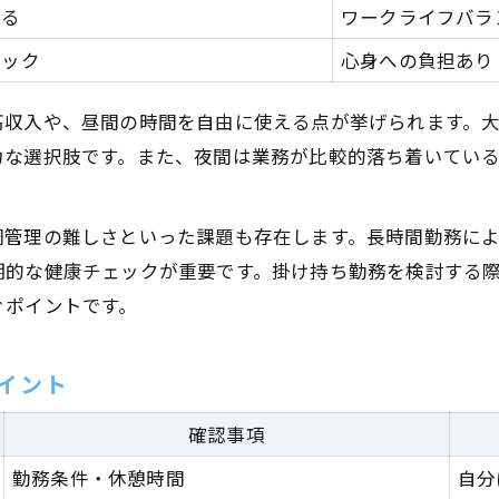
める
ワークライフバラ
ェック
心身への負担あり
高収入や、昼間の時間を自由に使える点が挙げられます。
力な選択肢です。また、夜間は業務が比較的落ち着いてい
調管理の難しさといった課題も存在します。長時間勤務に
期的な健康チェックが重要です。掛け持ち勤務を検討する
ぐポイントです。
イント
確認事項
勤務条件・休憩時間
自分