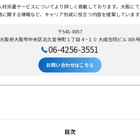
人材派遣サービスについてより詳しく掲載しております。大阪にて
格に関する情報など、キャリア形成に役立つ内容を提案しています
〒541-0057
大阪府大阪市中央区北久宝寺町１丁目４−１０ 大成合同ビル 305
06-4256-3551
お問い合わせはこちら
目次