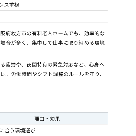
ンス重視
大阪府枚方市の有料老人ホームでも、効率的な
る場合が多く、集中して仕事に取り組める環境
よる疲労や、夜間特有の緊急対応など、心身へ
際は、労働時間やシフト調整のルールを守り、
理由・効果
に合う環境選び