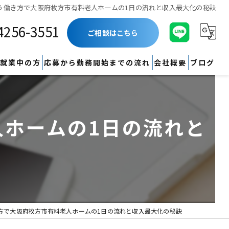
う働き方で大阪府枚方市有料老人ホームの1日の流れと収入最大化の秘訣
4256-3551
ご相談はこちら
就業中の方
応募から勤務開始までの流れ
会社概要
ブログ
新着情報
ホームの1日の流れと
コラム
方で大阪府枚方市有料老人ホームの1日の流れと収入最大化の秘訣