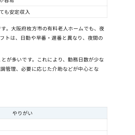
が容易
ても安定収入
です。大阪府枚方市の有料老人ホームでも、夜
シフトは、日勤や早番・遅番と異なり、夜間の
ことが多いです。これにより、勤務日数が少な
体調管理、必要に応じた介助などが中心とな
やりがい