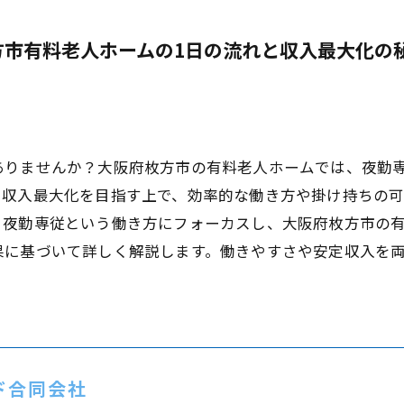
方市有料老人ホームの1日の流れと収入最大化の
ありませんか？大阪府枚方市の有料老人ホームでは、夜勤専
や収入最大化を目指す上で、効率的な働き方や掛け持ちの
、夜勤専従という働き方にフォーカスし、大阪府枚方市の有
果に基づいて詳しく解説します。働きやすさや安定収入を
ド合同会社