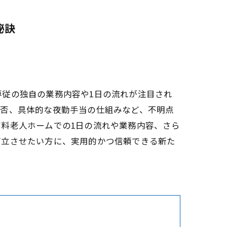
秘訣
従の独自の業務内容や1日の流れが注目され
可否、具体的な夜勤手当の仕組みなど、不明点
料老人ホームでの1日の流れや業務内容、さら
両立させたい方に、実用的かつ信頼できる新た