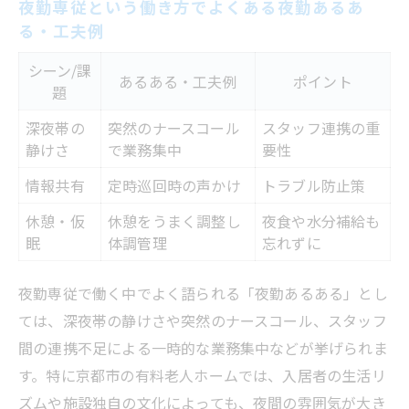
夜勤専従という働き方でよくある夜勤あるあ
る・工夫例
シーン/課
あるある・工夫例
ポイント
題
深夜帯の
突然のナースコール
スタッフ連携の重
静けさ
で業務集中
要性
情報共有
定時巡回時の声かけ
トラブル防止策
休憩・仮
休憩をうまく調整し
夜食や水分補給も
眠
体調管理
忘れずに
夜勤専従で働く中でよく語られる「夜勤あるある」とし
ては、深夜帯の静けさや突然のナースコール、スタッフ
間の連携不足による一時的な業務集中などが挙げられま
す。特に京都市の有料老人ホームでは、入居者の生活リ
ズムや施設独自の文化によっても、夜間の雰囲気が大き