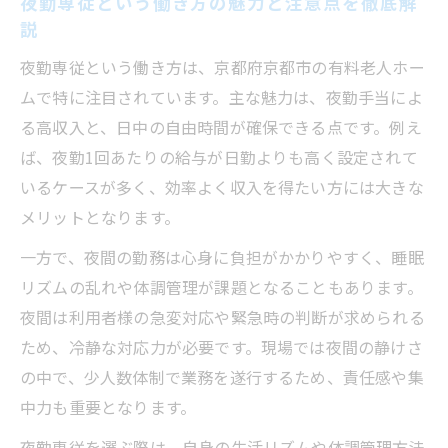
夜勤専従という働き方の魅力と注意点を徹底解
説
有料老人ホームでの夜勤専従1日の流れ
有料老人ホーム夜勤専従という働き方の1
夜勤専従という働き方は、京都府京都市の有料老人ホー
日スケジュール例
ムで特に注目されています。主な魅力は、夜勤手当によ
る高収入と、日中の自由時間が確保できる点です。例え
夜勤専従という働き方で体験する夕方から
ば、夜勤1回あたりの給与が日勤よりも高く設定されて
翌朝までの流れ
いるケースが多く、効率よく収入を得たい方には大きな
夜勤専従という働き方の業務内容・役割を
メリットとなります。
時間帯別に解説
一方で、夜間の勤務は心身に負担がかかりやすく、睡眠
夜勤専従という働き方の休憩タイミングと
リズムの乱れや体調管理が課題となることもあります。
業務負担のバランス
夜間は利用者様の急変対応や緊急時の判断が求められる
夜勤専従という働き方で重要となる夜間巡
ため、冷静な対応力が必要です。現場では夜間の静けさ
回と記録業務
の中で、少人数体制で業務を遂行するため、責任感や集
夜勤専従として働く夜の現場イメージ
中力も重要となります。
夜勤専従という働き方が支える夜の静かな
夜勤専従を選ぶ際は、自身の生活リズムや体調管理方法