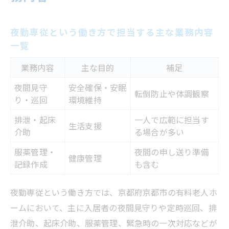
夜勤専従という働き方で担当する主な業務内容
一覧
業務内容
主な目的
補足
夜間見守
安全確保・安眠
転倒防止や体調観察
り・巡回
環境維持
排泄・起床
一人で広範に担当す
生活支援
介助
る場合が多い
服薬管理・
夜間の申し送り準備
健康管理
記録作成
も含む
夜勤専従という働き方では、京都府京都市の有料老人ホ
ームにおいて、主に入居者の夜間見守りや定時巡回、排
泄介助、起床介助、服薬管理、緊急時の一次対応などが