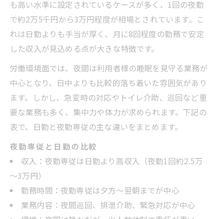
夜勤専従という働き方で求められる夜間対
も高い水準に設定されているケースが多く、1回の夜勤
応のコツ
で約2万5千円から3万円程度が相場とされています。こ
れは日勤よりも手当が厚く、月に8回程度の勤務で安定
夜勤専従という働き方で直面する業務負担
した収入が見込める点が大きな特徴です。
とその軽減策
夜勤専従という働き方で発生しやすいトラ
労働環境面では、夜間は利用者様の睡眠を見守る業務が
ブルと対処法
中心となり、日中よりも比較的落ち着いた雰囲気があり
夜勤専従勤務の実情と柔軟なシフト例紹介
ます。しかし、急変時の対応やトイレ介助、巡回など重
要な業務も多く、集中力や体力が求められます。下記の
夜勤専従という働き方の代表的なシフトパ
表で、日勤と夜勤専従の主な違いをまとめます。
ターン比較表
夜勤専従という働き方で実現する柔軟な勤
夜勤専従と日勤の比較
務スタイル
収入：夜勤専従は日勤より高収入（夜勤1回約2.5万
～3万円）
夜勤専従という働き方で選ばれる週2回勤
勤務時間：夜勤専従は夕方～翌朝までが中心
務のメリット
業務内容：夜間巡回、排泄介助、緊急対応が中心
夜勤専従という働き方のWワーク両立術