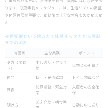
が求められるため、責任感を持って業務に臨む必要があ
ります。夜勤専従のスケジュールは、生活リズムの調整
や体調管理が重要で、勤務後の十分な休息も欠かせませ
ん。
夜勤専従という働き方で体験する夕方から翌朝
までの流れ
時間帯
主な業務
ポイント
夕方（出勤
申し送り・夕食介
日勤との引継ぎ
～）
助
夜間
巡回・安否確認
トイレ誘導など
記録業務・緊急対
入居者の安全確
深夜
応
保
起床介助・朝食準
明け方
日勤に申し送り
備