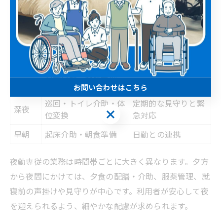
夜勤専従という働き方の業務内容・役割を時間
帯別に解説
時間
主な業務
役割のポイント
帯
夕方
安心して就寝できる
夕食介助・服薬管理
～夜
配慮
お問い合わせはこちら
巡回・トイレ介助・体
定期的な見守りと緊
深夜
お問い合わせはこちら
位変換
急対応
早朝
起床介助・朝食準備
日勤との連携
夜勤専従の業務は時間帯ごとに大きく異なります。夕方
から夜間にかけては、夕食の配膳・介助、服薬管理、就
寝前の声掛けや見守りが中心です。利用者が安心して夜
を迎えられるよう、細やかな配慮が求められます。