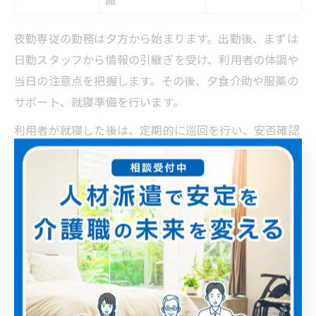
夜勤専従の勤務は夕方から始まります。出勤後、まずは
日勤スタッフから情報の引継ぎを受け、利用者の体調や
当日の注意点を把握します。その後、夕食介助や服薬の
サポート、就寝準備を行います。
利用者が就寝した後は、定期的に巡回を行い、安否確認
やトイレ誘導、体位変換などを実施します。深夜帯は緊
急対応や記録業務に集中しつつ、利用者の安全を守るこ
とが求められます。
明け方には起床介助や朝食準備、日勤スタッフへの申し
送りが業務の中心となります。夜勤専従は、限られた人
数で多様な業務を担うため、的確な時間管理とチームワ
ークが不可欠です。