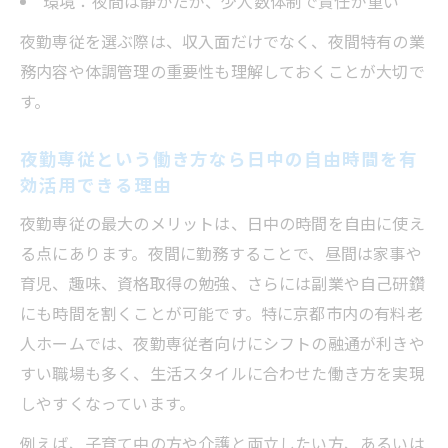
環境：夜間は静かだが、少人数体制で責任が重い
夜勤専従という働き方で残業なし勤務が叶
う理由
夜勤専従を選ぶ際は、収入面だけでなく、夜間特有の業
務内容や体調管理の重要性も理解しておくことが大切で
介護現場における夜勤専従の魅力と働きやすさ
す。
夜勤専従という働き方が叶える働きやすい
介護現場とは
夜勤専従という働き方なら日中の自由時間を有
夜勤専従という働き方で注目されるサポー
効活用できる理由
ト体制の実態
夜勤専従の最大のメリットは、日中の時間を自由に使え
夜勤専従という働き方で感じるやりがいと
る点にあります。夜間に勤務することで、昼間は家事や
成長の瞬間
育児、趣味、資格取得の勉強、さらには副業や自己研鑽
夜勤専従という働き方で語られる現場のエ
にも時間を割くことが可能です。特に京都市内の有料老
ピソード集
人ホームでは、夜勤専従者向けにシフトの融通が利きや
夜勤専従という働き方のきつさと安心ポイ
すい職場も多く、生活スタイルに合わせた働き方を実現
ント早見表
しやすくなっています。
例えば、子育て中の方や介護と両立したい方、あるいは