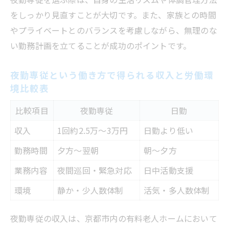
現場風景
をしっかり見直すことが大切です。また、家族との時間
夜勤専従という働き方で感じる夜間独特の
やプライベートとのバランスを考慮しながら、無理のな
雰囲気
い勤務計画を立てることが成功のポイントです。
夜勤専従という働き方での夜間巡回や見守
りの実際
夜勤専従という働き方で得られる収入と労働環
夜勤専従という働き方でのコール対応や連
境比較表
携の流れ
比較項目
夜勤専従
日勤
夜勤専従という働き方で活躍するサポート
収入
1回約2.5万～3万円
日勤より低い
ツール一覧表
夜勤専門職員が直面するリアルな業務内容
勤務時間
夕方～翌朝
朝～夕方
夜勤専従という働き方で担当する主な業務
業務内容
夜間巡回・緊急対応
日中活動支援
内容一覧
環境
静か・少人数体制
活気・多人数体制
夜勤専従という働き方でよくある夜勤ある
ある・工夫例
夜勤専従の収入は、京都市内の有料老人ホームにおいて