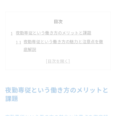
目次
夜勤専従という働き方のメリットと課題
夜勤専従という働き方の魅力と注意点を徹
底解説
夜勤専従という働き方で得られる収入と労
働環境比較表
夜勤専従という働き方なら日中の自由時間
を有効活用できる理由
夜勤専従という働き方のメリットと
夜勤専従という働き方で見逃しがちな健康
課題
リスクと対策
夜勤専従という働き方の課題を感じやすい
タイミングとは