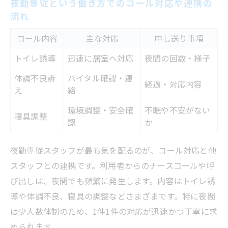
夜勤専従という働き方でのコール対応や連携の
流れ
コール内容
主な対応
申し送り事項
トイレ誘導
迅速に居室へ対応
夜間の回数・様子
体調不良訴
バイタル確認・連
経過・対応内容
え
絡
環境調整・安全確
不眠や不安がない
寝具調整
認
か
夜勤専従スタッフが最も気を配るのが、コール対応と他
スタッフとの連携です。利用者からのナースコールや呼
び出しは、夜間でも頻繁に発生します。内容はトイレ誘
導や体調不良、寝具の調整などさまざまです。特に夜間
は少人数体制のため、1件1件の対応が迅速かつ丁寧に求
められます。