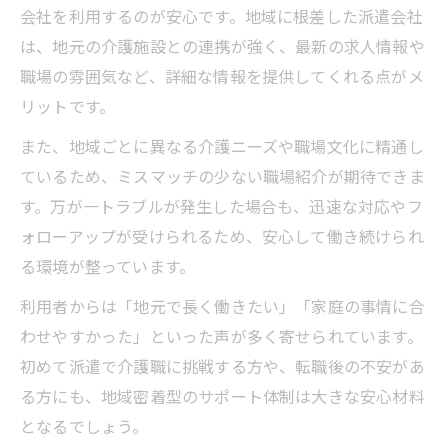
会社を利用するのが安心です。地域に根差した派遣会社
働き方の比較で見る介護派遣の強み
は、地元の介護施設との連携が強く、最新の求人情報や
人材派遣・介護職と他雇用形態の比較表
職場の雰囲気など、詳細な情報を提供してくれる点がメ
人材派遣・介護職で実現できる柔軟な働き
リットです。
方
また、地域ごとに異なる介護ニーズや職場文化に精通し
派遣ならではの介護職メリット・デメリッ
ているため、ミスマッチの少ない職場紹介が期待できま
ト
す。万が一トラブルが発生した場合も、迅速な対応やフ
人材派遣・介護職のシフト自由度を徹底解
ォローアップが受けられるため、安心して働き続けられ
説
る環境が整っています。
複数職場経験が積める人材派遣・介護職の
利用者からは「地元で長く働きたい」「家庭の事情に合
魅力
わせやすかった」といった声が多く寄せられています。
理想の生活に近づく介護派遣活用術
初めて派遣で介護職に挑戦する方や、転職後の不安があ
人材派遣・介護職で叶える理想のライフプ
る方にも、地域密着型のサポート体制は大きな安心材料
ラン例
となるでしょう。
生活スタイルに合わせた人材派遣・介護職