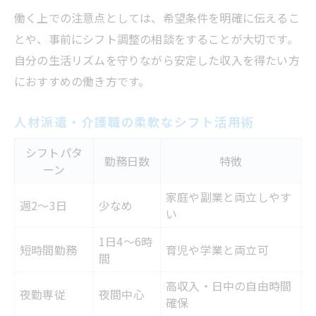
働く上での注意点としては、希望条件を明確に伝えるこ
とや、事前にシフト調整の相談をすることが大切です。
自分の生活リズムを守りながら安定した収入を得たい方
におすすめの働き方です。
人材派遣・介護職の柔軟なシフト活用術
シフトパタ
勤務日数
特徴
ーン
家庭や副業と両立しやす
週2～3日
少なめ
い
1日4～6時
短時間勤務
育児や学業と両立可
間
高収入・日中の自由時間
夜勤専従
夜間中心
確保