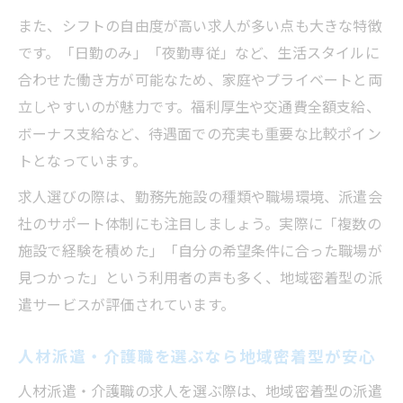
き方
また、シフトの自由度が高い求人が多い点も大きな特徴
人材派遣・介護職の柔軟なシフト活用術
です。「日勤のみ」「夜勤専従」など、生活スタイルに
働く女性に人気の人材派遣・介護職の特徴
合わせた働き方が可能なため、家庭やプライベートと両
地域密着型で安心の介護職探しを実現
立しやすいのが魅力です。福利厚生や交通費全額支給、
地域密着型人材派遣・介護職求人のメリッ
ボーナス支給など、待遇面での充実も重要な比較ポイン
ト早見表
トとなっています。
東淀川区で信頼される人材派遣・介護職の
求人選びの際は、勤務先施設の種類や職場環境、派遣会
選び方
社のサポート体制にも注目しましょう。実際に「複数の
地元で長く働きたい人材派遣・介護職の魅
施設で経験を積めた」「自分の希望条件に合った職場が
力
見つかった」という利用者の声も多く、地域密着型の派
遣サービスが評価されています。
地域に根ざした人材派遣・介護職の求人動
向
人材派遣・介護職を選ぶなら地域密着型が安心
人材派遣・介護職で地域貢献を実感する方
法
人材派遣・介護職の求人を選ぶ際は、地域密着型の派遣