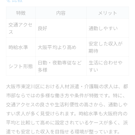
比較
福利厚生やサポート体制の違いを知ろう
特徴
内容
メリット
シフトの柔軟性が高い人材派遣・介護職を
交通アクセ
良好
通勤しやすい
選ぶ
ス
人材派遣・介護職の職場環境で重視すべき
安定した収入が
時給水準
大阪平均より高め
点
期待
応募前にチェックしたい人材派遣・介護職
日勤・夜勤専従など
生活に合わせや
シフト形態
多様
すい
の条件
自分らしく働く介護派遣の魅力とは
大阪市東淀川区における人材派遣・介護職の求人は、都
人材派遣・介護職で叶う理想のワークライ
市部ならではの多様な働き方や条件が特徴です。特に、
フバランス
交通アクセスの良さや生活利便性の高さから、通勤しや
大阪市東淀川区で選ばれる人材派遣・介護
すい求人が多く見受けられます。時給水準も大阪府内の
職の理由
平均と比較して高めに設定されているケースが多く、派
家庭と両立しやすい人材派遣・介護職の働
遣でも安定した収入を目指せる環境が整っています。