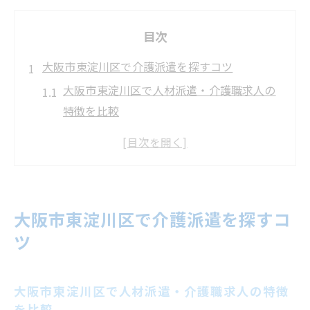
目次
大阪市東淀川区で介護派遣を探すコツ
大阪市東淀川区で人材派遣・介護職求人の
特徴を比較
人材派遣・介護職を選ぶなら地域密着型が
安心
働き方に合わせた人材派遣・介護職の探し
方
大阪市東淀川区で介護派遣を探すコ
人材派遣・介護職求人のメリットを知る
ツ
介護派遣で人気の条件を徹底チェック
人材派遣の介護職選びで注目したい点
大阪市東淀川区で人材派遣・介護職求人の特徴
人材派遣・介護職求人の給与水準を一覧で
を比較