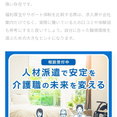
強い存在です。
福利厚生やサポート体制を比較する際は、求人票や会社
案内だけでなく、実際に働いている人の口コミや体験談
も参考にすると良いでしょう。自分に合った職場環境を
選ぶための大きなヒントになります。
シフトの柔軟性が高い人材派遣・介護職を選ぶ
シフトパター
勤務例
特徴
ン
日勤のみ
9:00～18:00
家庭と両立
17:00～翌
夜勤専従
夜勤手当有
9:00
希望休取得しやす
短時間勤務
週3日～
い