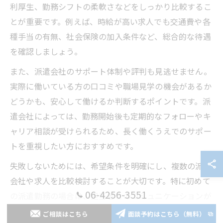
利厚生、勤務シフトの柔軟さなどをしっかり比較するこ
とが重要です。例えば、時給が高い求人でも交通費や各
種手当の有無、社会保険の加入条件など、総合的な待遇
を確認しましょう。
また、派遣会社のサポート体制や評判も見逃せません。
実際に働いている方の口コミや職場見学の機会があるか
どうかも、安心して働けるか判断するポイントです。派
遣会社によっては、勤務開始後も定期的なフォローやキ
ャリア相談が受けられるため、長く働くうえでのサポー
トを重視したい方におすすめです。
失敗しないためには、希望条件を明確にし、複数の派遣
会社や求人を比較検討することが大切です。特に初めて
06-4256-3551
の派遣勤務の場合は、担当者とのコミュニケーションが
取りやすい会社を選ぶと、トラブル時にも安心です。
ご相談はこちら
面談予約はこちら（無料）