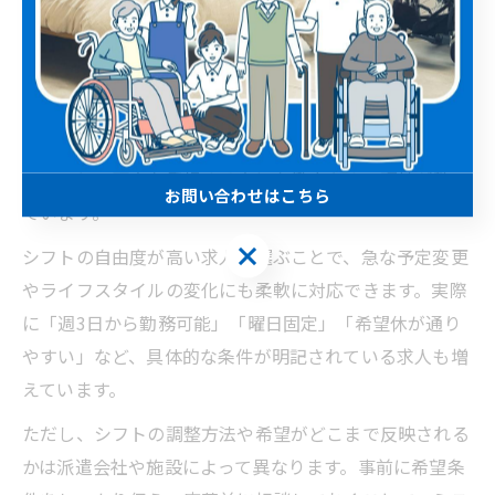
人材派遣・介護職の大きな魅力の一つが、シフトの柔軟
性です。大阪市東淀川区では、日勤のみや夜勤専従、短
時間勤務など、多様なシフトパターンが用意されている
求人が多く見受けられます。これにより、家庭やプライ
ベートとの両立を重視する方にも働きやすい環境が整っ
お問い合わせはこちら
ています。
お問い合わせはこちら
シフトの自由度が高い求人を選ぶことで、急な予定変更
やライフスタイルの変化にも柔軟に対応できます。実際
に「週3日から勤務可能」「曜日固定」「希望休が通り
やすい」など、具体的な条件が明記されている求人も増
えています。
ただし、シフトの調整方法や希望がどこまで反映される
かは派遣会社や施設によって異なります。事前に希望条